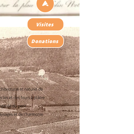
Visites
Donations
chitectural et naturel de
ècles et des fours à plâtre
vegarde du petit
aysages et de l’harmonie