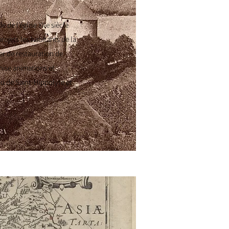
 de l’église XIIe siècle
rojets les habitants de la
r de restauration de
nise animations et
au de Saint-Hippolyte et