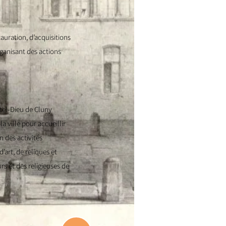
auration, d’acquisitions
rganisant des actions
ôtel-Dieu de Cluny
a ville pour accueillir
n des activités
art, de reliques et
rs et des religieuses de