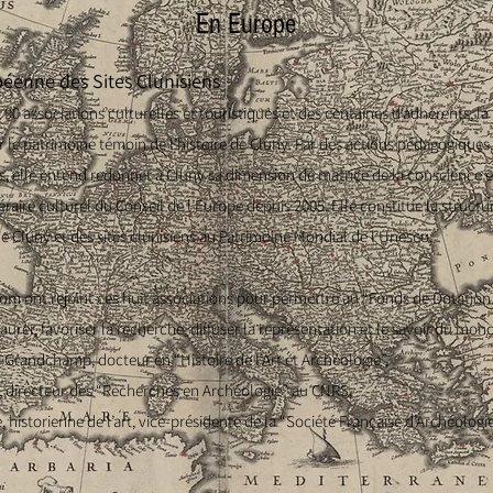
En Europe
éenne des Sites Clunisiens
 90 associations culturelles et touristiques et des centaines d’adhérents, la 
r le patrimoine témoin de l’histoire de Cluny. Par des actions pédagogiques, 
ues, elle entend redonner à Cluny sa dimension de matrice de la conscience
éraire culturel du Conseil de l’Europe depuis 2005. Elle constitue la struct
e Cluny et des sites clunisiens au Patrimoine Mondial de l’Unesco.
enom ont rejoint ces huit associations pour permettre au “Fonds de Dotation
taurer, favoriser la recherche, diffuser la représentation et le savoir du mon
-Grandchamp, docteur en “Histoire de l’Art et Archéologie”,
n, directeur des “Recherches en Archéologie” au CNRS,
historienne de l’art, vice-présidente de la “Société Française d’Archéologie