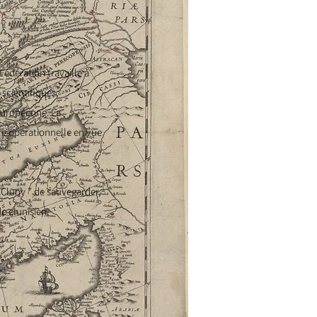
Fédération travaille à
scientifiques,
 européenne. La
ure opérationnelle en vue
 Cluny ” de sauvegarder,
de clunisien.
”.