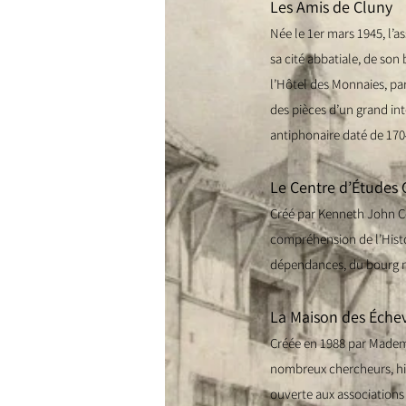
Les Amis de Cluny
Née le 1er mars 1945, l’a
sa cité abbatiale, de so
l’Hôtel des Monnaies, part
des pièces d’un grand inté
antiphonaire daté de 170
Le Centre d’Études 
Créé par Kenneth John Co
compréhension de l’Histoi
dépendances, du bourg 
La Maison des Éche
Créée en 1988 par Mademo
nombreux chercheurs, his
ouverte aux associations 