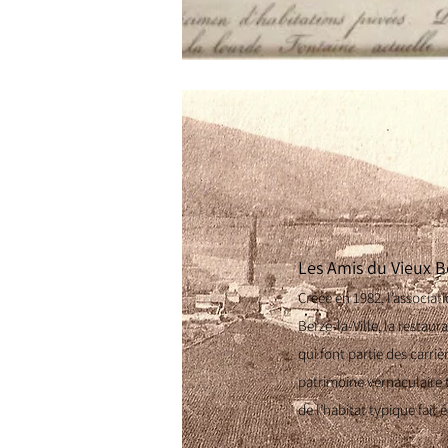
Les Amis du Vieux B
Créée en 1982, l’associat
Berzé-la-Ville, la restaur
qui font partie des carriè
patrimoine vernaculaire t
de l’habitat typique fait