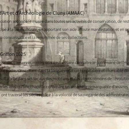
’Art et d’Archéologie de Cluny (AMAAC)
ociation seconde
le musée dans toutes ses activités de conservation, de rest
ticipe à la vie du musée, en apportant son aide à toute manifestation et en o
 la connaissance et la renommée de ses collections.
 Griffon 1625
arder, conserver, mettre en valeur et faire connaître le patrimoine de l’H
Ie siècle, s’inscrivant dans la longue vocation hospitalière et charitable de l
s. Il abrite dans ses locaux des mobiliers et des objets témoins de l’évolutio
siècles ainsi qu’une chapelle contenant un ensemble remarquable d’œuvres d’
 ont traversé les siècles grâce à la volonté de sauvegarde des administrateu