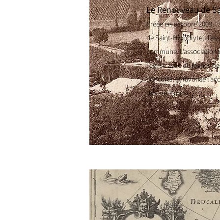
Le Renouvea
u de S
Créée en octobre 2003, l’
de Saint-Hippolyte, d’ass
commune. L’association o
l’église avec de jeunes b
concerts, et favorise l’a
des alentours.