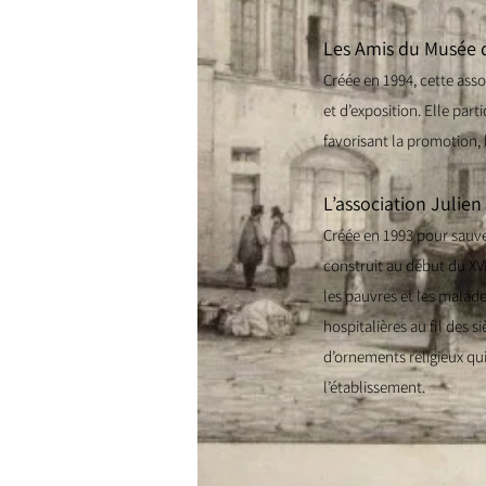
Les Amis du Musée d
Créée en 1994, cette ass
et d’exposition. Elle par
favorisant la promotion,
L’association Julien
Créée en 1993 pour sauveg
construit au début du XVII
les pauvres et les malade
hospitalières au fil des 
d’ornements religieux qui
l’établissement.