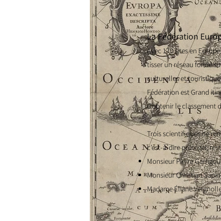
La Fédération Europ
Avec 170 sites en Europe,
tisser un réseau fondé su
culturelles et touristiq
Fédération est Grand itin
d’obtenir le classement d
Trois scientifiques de r
c’est-à-dire protéger, res
Monsieur Pierre Gar
rigou
Monsieur C
hristian Sapi
Madame Éliane Vergnolle, 