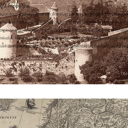
aint-Hippolyte
association a pour objectif de contribuer par tous les moyens à la sauvegarde
urer la promotion de son Doyenné fortifié, et de rassembler autour de ces p
rganise chaque année, dans le cadre de « Rempart Bourgogne », un chantie
énévoles. Régulièrement, l’association poursuit l’aménagement du site, orga
ccueil de visiteurs. Chaque année, une fête rassemble les habitants du hame