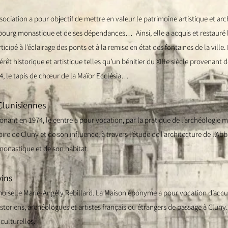
ssociation a pour objectif de mettre en valeur le patrimoine artistique et a
n bourg monastique et de ses dépendances… Ainsi, elle a acquis et restauré
icipé à l’éclairage des ponts et à la remise en état des fontaines de la ville
rêt historique et artistique telles qu’un bénitier du XIIIe siècle provenant 
4, le tapis de chœur de la Maïor Ecclésia…
Clunisiennes
nant en 1974, le centre a pour vocation, par la pratique de l’archéologie 
re de Cluny et de son influence, à travers l’étude de l’architecture de l’Abb
monastiq
ue et de son habitat.
vins
iselle Marie-Angély Rebillard. La Maison éponyme a pour vocation d’accuei
toriens, archéologues et artistes français ou étrangers de passage à Cluny.
culturelles.