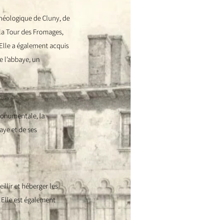
rchéologique de Cluny, de
 la Tour des Fromages,
. Elle a également acquis
de l’abbaye, un
monumentale, la
aye et de ses
llir et héberger les
 Elle est également